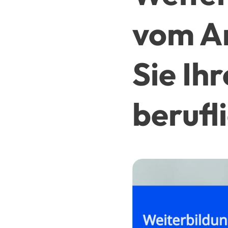
vom Ar
Sie Ih
berufl