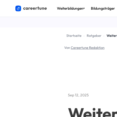
Weiterbildungen
Bildungsträger
▾
THEMEN
🎟️
Bildun
Startseite
›
Ratgeber
›
Weiter
💶
Förder
Von
Careertune Redaktion
🚀
Arbeits
✅
AZAV & 
🔄
Umschu
📈
Beruf 
Sep 12, 2025
Alle Ratg
Weiter