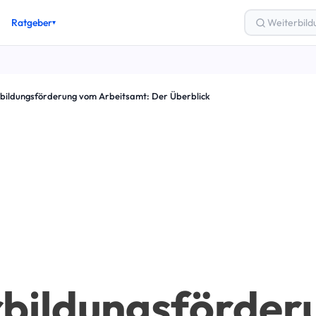
Ratgeber
▾
gsgutschein
bildungsförderung vom Arbeitsamt: Der Überblick
ung & Finanzierung
los weiterbilden
Zertifizierung
lung
& Karriere
eber-Artikel →
bildungsförder