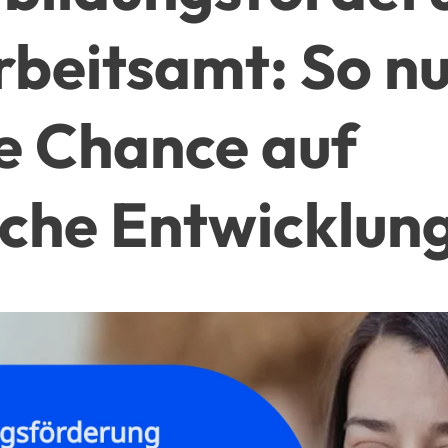
beitsamt: So n
re Chance auf
iche Entwicklun