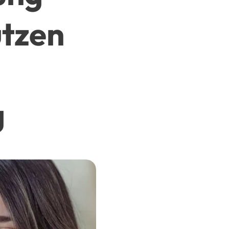
utzen
g