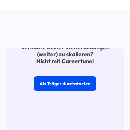
Eindimensionaler Lead-Funnel?
Dir fällt es schwer, die Anzahl der
Verkäufe deiner Weiterbildungen
(weiter) zu skalieren?
Nicht mit Careertune!
Als Träger durchstarten