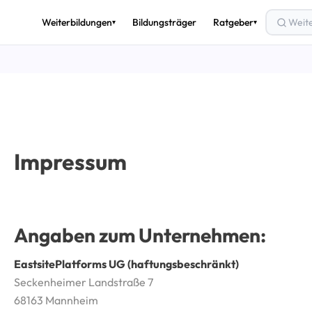
Weiterbildungen
Bildungsträger
Ratgeber
▾
▾
THEMEN
🎟️
Bildungsgutschein
💶
Förderung & Finanzierung
🚀
Arbeitslos weiterbilden
Impressum
✅
AZAV & Zertifizierung
🔄
Umschulung
📈
Beruf & Karriere
Angaben zum Unternehmen:
Alle Ratgeber-Artikel →
EastsitePlatforms UG (haftungsbeschränkt)
Seckenheimer Landstraße 7
68163 Mannheim