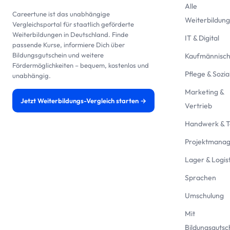
Alle
Careertune ist das unabhängige
Weiterbildun
Vergleichsportal für staatlich geförderte
Weiterbildungen in Deutschland. Finde
IT & Digital
passende Kurse, informiere Dich über
Bildungsgutschein und weitere
Kaufmännisc
Fördermöglichkeiten – bequem, kostenlos und
Pflege & Sozia
unabhängig.
Marketing &
Jetzt Weiterbildungs-Vergleich starten →
Vertrieb
Handwerk & T
Projektmana
Lager & Logist
Sprachen
Umschulung
Mit
Bildungsgutsc