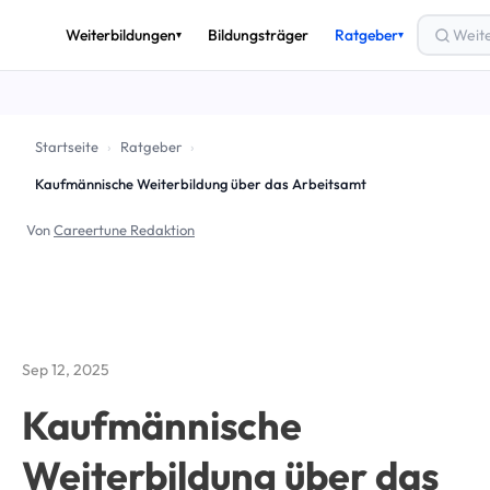
Weiterbildungen
Bildungsträger
Ratgeber
▾
▾
THEMEN
🎟️
Bildungsgutschein
Startseite
›
Ratgeber
›
💶
Förderung & Finanzierung
Kaufmännische Weiterbildung über das Arbeitsamt
🚀
Arbeitslos weiterbilden
Von
Careertune Redaktion
✅
AZAV & Zertifizierung
🔄
Umschulung
📈
Beruf & Karriere
Sep 12, 2025
Alle Ratgeber-Artikel →
Kaufmännische
Weiterbildung über das