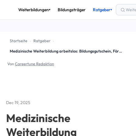
Weiterbildungen
Bildungsträger
Ratgeber
▾
▾
THEMEN
🎟️
Bildungsgutschein
Startseite
›
Ratgeber
›
💶
Förderung & Finanzierung
Medizinische Weiterbildung arbeitslos: Bildungsgutschein, Förderung &amp; die besten Kurse 2025
🚀
Arbeitslos weiterbilden
Von
Careertune Redaktion
✅
AZAV & Zertifizierung
🔄
Umschulung
📈
Beruf & Karriere
Dec 19, 2025
Alle Ratgeber-Artikel →
Medizinische
Weiterbildung