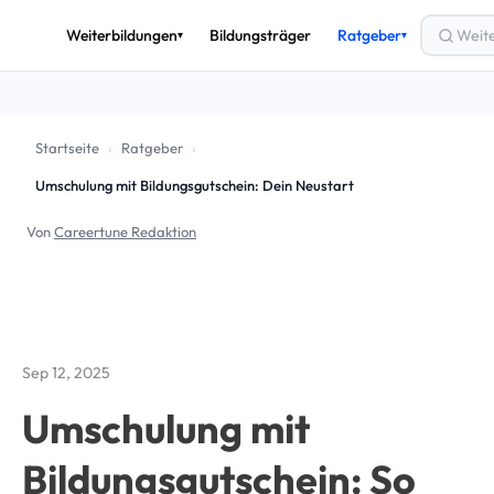
Weiterbildungen
Bildungsträger
Ratgeber
▾
▾
THEMEN
🎟️
Bildungsgutschein
Startseite
›
Ratgeber
›
💶
Förderung & Finanzierung
Umschulung mit Bildungsgutschein: Dein Neustart
🚀
Arbeitslos weiterbilden
Von
Careertune Redaktion
✅
AZAV & Zertifizierung
🔄
Umschulung
📈
Beruf & Karriere
Sep 12, 2025
Alle Ratgeber-Artikel →
Umschulung mit
Bildungsgutschein: So