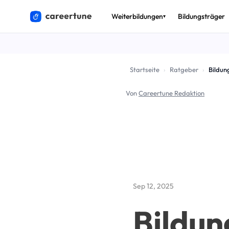
Weiterbildungen
Bildungsträger
▾
THEMEN
🎟️
Bildun
Startseite
›
Ratgeber
›
💶
Förder
Von
Careertune Redaktion
🚀
Arbeits
✅
AZAV & 
🔄
Umschu
📈
Beruf 
Sep 12, 2025
Alle Ratg
Bildun