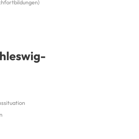
chfortbildungen)
chleswig-
ssituation
n