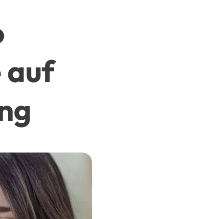
o
 auf
ung