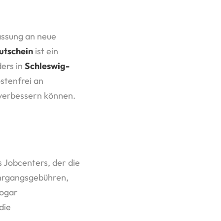
assung an neue
utschein
ist ein
ders in
Schleswig-
ostenfrei an
 verbessern können.
s Jobcenters, der die
ehrgangsgebühren,
sogar
die