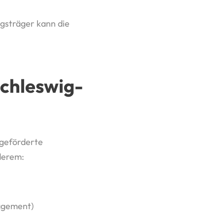
ngsträger kann die
Schleswig-
 geförderte
derem:
agement)