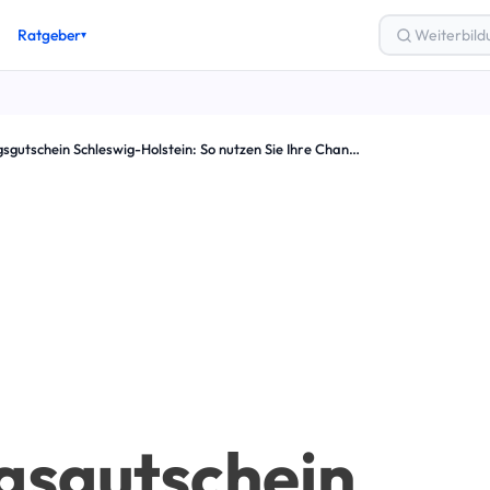
Ratgeber
▾
gsgutschein
Bildungsgutschein Schleswig-Holstein: So nutzen Sie Ihre Chance auf berufliche Weiterbildung
ung & Finanzierung
los weiterbilden
Zertifizierung
lung
& Karriere
eber-Artikel →
gsgutschein