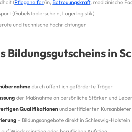
heit (
Pflegehelfer
/in,
Betreuungskraft
, medizinische Fa
sport (Gabelstaplerschein, Lagerlogistik)
rufe und technische Fachrichtungen
es Bildungsgutscheins in S
enübernahme
durch öffentlich geförderte Träger
assung
der Maßnahme an persönliche Stärken und Leben
ertigen Qualifikationen
und zertifizierten Kursanbieter
tierung
– Bildungsangebote direkt in Schleswig-Holstein
n
auf Wiedereinstieg oder beruflichen Aufstieg