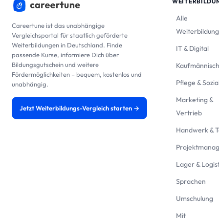
WEITERBILDU
Alle
Careertune ist das unabhängige
Weiterbildun
Vergleichsportal für staatlich geförderte
Weiterbildungen in Deutschland. Finde
IT & Digital
passende Kurse, informiere Dich über
Bildungsgutschein und weitere
Kaufmännisc
Fördermöglichkeiten – bequem, kostenlos und
Pflege & Sozia
unabhängig.
Marketing &
Jetzt Weiterbildungs-Vergleich starten →
Vertrieb
Handwerk & T
Projektmana
Lager & Logist
Sprachen
Umschulung
Mit