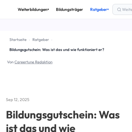
Weiterbildungen
Bildungsträger
Ratgeber
▾
▾
THEMEN
🎟️
Bildungsgutschein
Startseite
›
Ratgeber
›
💶
Förderung & Finanzierung
Bildungsgutschein: Was ist das und wie funktioniert er?
🚀
Arbeitslos weiterbilden
Von
Careertune Redaktion
✅
AZAV & Zertifizierung
🔄
Umschulung
📈
Beruf & Karriere
Sep 12, 2025
Alle Ratgeber-Artikel →
Bildungsgutschein: Was
ist das und wie