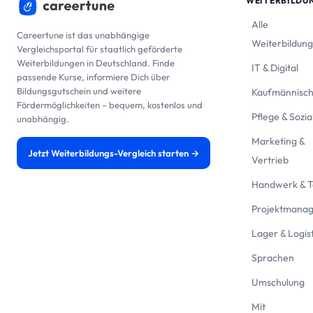
WEITERBILDU
Alle
Careertune ist das unabhängige
Weiterbildun
Vergleichsportal für staatlich geförderte
Weiterbildungen in Deutschland. Finde
IT & Digital
passende Kurse, informiere Dich über
Bildungsgutschein und weitere
Kaufmännisc
Fördermöglichkeiten – bequem, kostenlos und
Pflege & Sozia
unabhängig.
Marketing &
Jetzt Weiterbildungs-Vergleich starten →
Vertrieb
Handwerk & T
Projektmana
Lager & Logist
Sprachen
Umschulung
Mit