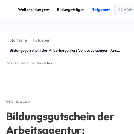
Weiterbildungen
Bildungsträger
Ratgeber
▾
▾
THEMEN
🎟️
Bildungsgutschein
Startseite
›
Ratgeber
›
💶
Förderung & Finanzierung
Bildungsgutschein der Arbeitsagentur: Voraussetzungen, Anspruch und wichtige Infos
🚀
Arbeitslos weiterbilden
Von
Careertune Redaktion
✅
AZAV & Zertifizierung
🔄
Umschulung
📈
Beruf & Karriere
Sep 12, 2025
Alle Ratgeber-Artikel →
Bildungsgutschein der
Arbeitsagentur: