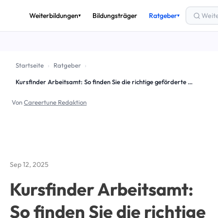
Weiterbildungen
Bildungsträger
Ratgeber
▾
▾
THEMEN
🎟️
Bildungsgutschein
Startseite
›
Ratgeber
›
💶
Förderung & Finanzierung
Kursfinder Arbeitsamt: So finden Sie die richtige geförderte Weiterbildung
🚀
Arbeitslos weiterbilden
Von
Careertune Redaktion
✅
AZAV & Zertifizierung
🔄
Umschulung
📈
Beruf & Karriere
Sep 12, 2025
Alle Ratgeber-Artikel →
Kursfinder Arbeitsamt:
So finden Sie die richtige