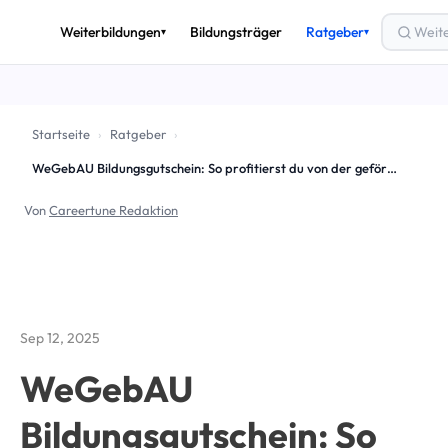
Weiterbildungen
Bildungsträger
Ratgeber
▾
▾
THEMEN
🎟️
Bildungsgutschein
Startseite
›
Ratgeber
›
💶
Förderung & Finanzierung
WeGebAU Bildungsgutschein: So profitierst du von der geförderten Weiterbildung
🚀
Arbeitslos weiterbilden
Von
Careertune Redaktion
✅
AZAV & Zertifizierung
🔄
Umschulung
📈
Beruf & Karriere
Sep 12, 2025
Alle Ratgeber-Artikel →
WeGebAU
Bildungsgutschein: So