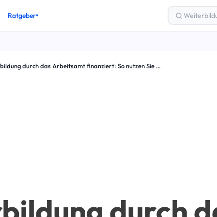
Ratgeber
▾
gsgutschein
Weiterbildung durch das Arbeitsamt finanziert: So nutzen Sie Ihre Chance auf beruflichen Aufstieg
ung & Finanzierung
los weiterbilden
Zertifizierung
lung
& Karriere
eber-Artikel →
bildung durch d