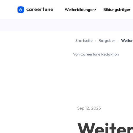
Weiterbildungen
Bildungsträger
▾
THEMEN
🎟️
Bildun
Startseite
›
Ratgeber
›
💶
Förder
Von
Careertune Redaktion
🚀
Arbeits
✅
AZAV & 
🔄
Umschu
📈
Beruf 
Sep 12, 2025
Alle Ratg
Weiter