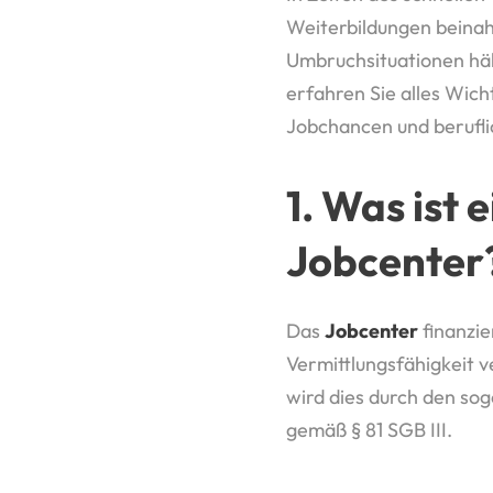
Weiterbildungen beinah
Umbruchsituationen hä
erfahren Sie alles Wic
Jobchancen und berufli
1. Was ist
Jobcenter
Das
Jobcenter
finanzi
Vermittlungsfähigkeit v
wird dies durch den s
gemäß § 81 SGB III.