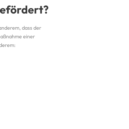
gefördert?
 anderem, dass der
 Maßnahme einer
nderem: