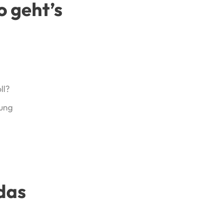
o geht’s
ll?
rung
 das