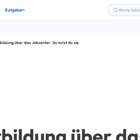
Ratgeber
▾
gsgutschein
bildung über das Jobcenter: So nutzt du sie
ung & Finanzierung
los weiterbilden
Zertifizierung
lung
& Karriere
eber-Artikel →
bildung über da