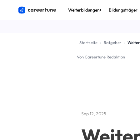
Weiterbildungen
Bildungsträger
▾
THEMEN
🎟️
Bildun
Startseite
›
Ratgeber
›
Weiter
💶
Förder
Von
Careertune Redaktion
🚀
Arbeits
✅
AZAV & 
🔄
Umschu
📈
Beruf 
Sep 12, 2025
Alle Ratg
Weiter