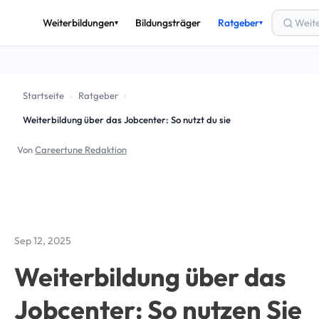
Weiterbildungen
Bildungsträger
Ratgeber
▾
▾
THEMEN
🎟️
Bildungsgutschein
Startseite
›
Ratgeber
›
💶
Förderung & Finanzierung
Weiterbildung über das Jobcenter: So nutzt du sie
🚀
Arbeitslos weiterbilden
Von
Careertune Redaktion
✅
AZAV & Zertifizierung
🔄
Umschulung
📈
Beruf & Karriere
Sep 12, 2025
Alle Ratgeber-Artikel →
Weiterbildung über das
Jobcenter: So nutzen Sie